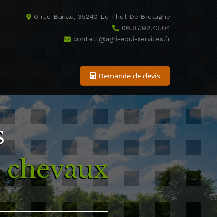
6 rue Buriau, 35240 Le Theil De Bretagne
06.87.92.43.04
contact@agri-equi-services.fr
Demande de devis
s
e chevaux