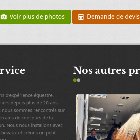
Voir plus de photos
Demande de devis
ervice
Nos autres pr
ns d’expérience équestre.
liers depuis plus de 20 ans,
 nous sommes rencontrés sur
terrains de concours de la
on. Nous nous installons avec
chevaux et créons un petit