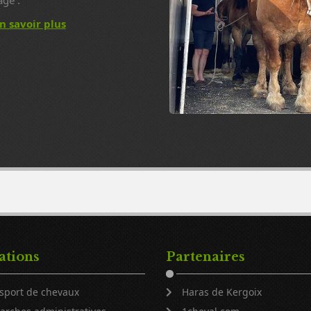
age .
n savoir plus
ations
Partenaires
sport de chevaux
Haras de Kergoix