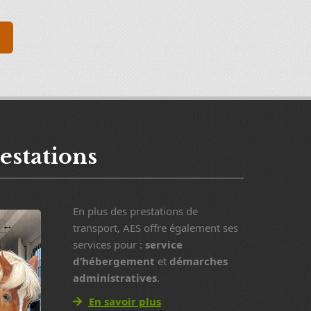
estations
En plus des prestations de
transport, AES offre également ses
services pour :
service
d’hébergement
et
démarches
administratives
.
En savoir plus