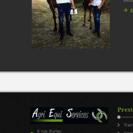
élev
E
Prest
Tran
6 rue Buriau