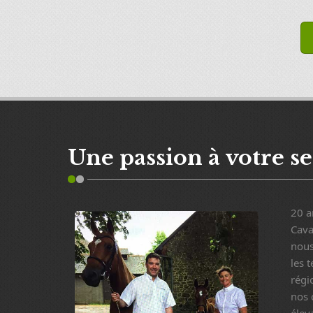
Une passion à votre s
20 a
Cava
nous
les 
régi
nos 