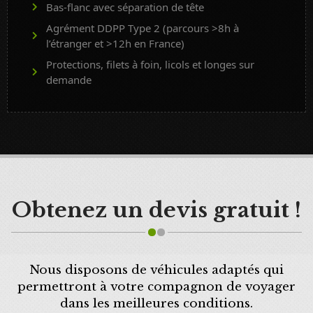
Bas-flanc avec séparation de tête
Agrément DDPP Type 2 (parcours >8h à
l’étranger et >12h en France)
Protections, filets à foin, licols et longes sur
demande
Obtenez un devis gratuit !
Nous disposons de véhicules adaptés qui
permettront à votre compagnon de voyager
dans les meilleures conditions.